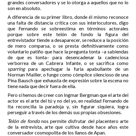
grandes conversadores y se lo otorga a aquellos que no lo
son en absoluto.
A diferencia de su primer libro, donde él mismo reconoce
una falta de distancia crítica con sus interlocutores, digo
que Fernando se sobreestima en términos actorales
porque sobre este telón de fondo la figura del
entrevistador tiende a desaparecer, se reduce a la posición
de mero comparsa, o se presta definitivamente como
voluntario patiño que hace la pregunta tonta –a sabiendas
de que es tonta– para desencadenar la cadenciosa
verborrea de un Cabrera Infante, o se sacrifica como
sparring
para apechugar la furia apabullante de un
Norman Mailler, o funge como cómplice silencioso de una
Pina Bausch que exhausta de expresión sobre la escena no
tiene nada que decir fuera de ella.
Pero si hemos de creer con Ingmar Bergman que el arte del
actor es el arte del tú y no del yo, en realidad Fernando de
Ita reconcilia la paradoja y, sin figurar siquiera, logra
perseguir a través de los demás sus propias obsesiones.
Telón de fondo
nos permite disfrutar del placentero arte
de la entrevista, arte que cultiva desde hace años este
conversador cosmopolita de los llanos de Apan.